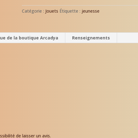
l’effigie
de
Catégorie :
Jouets
Étiquette :
jeunesse
la
Fée
Nuange.
que de la boutique Arcadya
Renseignements
ibilité de laisser un avis.