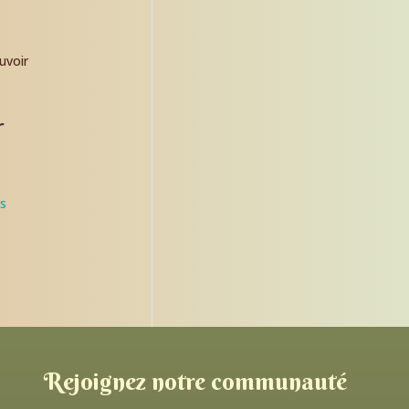
r
ès
Rejoignez notre communauté