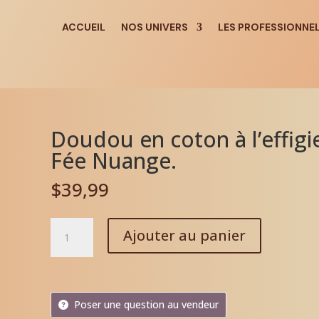
ACCUEIL
NOS UNIVERS
LES PROFESSIONNE
Doudou en coton à l’effigie
Fée Nuange.
$
39,99
quantité
Ajouter au panier
de
Doudou
en
coton
Poser une question au vendeur
à