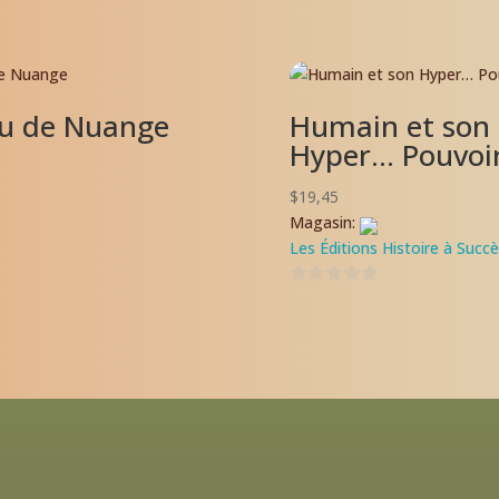
u de Nuange
Humain et son
Hyper… Pouvoi
$
19,45
Magasin:
Les Éditions Histoire à Succ
0
s
u
r
5